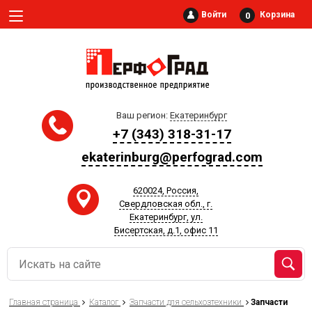
Войти
Корзина
0
Ваш регион:
Екатеринбург
+7 (343) 318-31-17
ekaterinburg@perfograd.com
620024, Россия,
Свердловская обл., г.
Екатеринбург, ул.
Бисертская, д.1, офис 11
Главная страница
Каталог
Запчасти для сельхозтехники
Запчасти