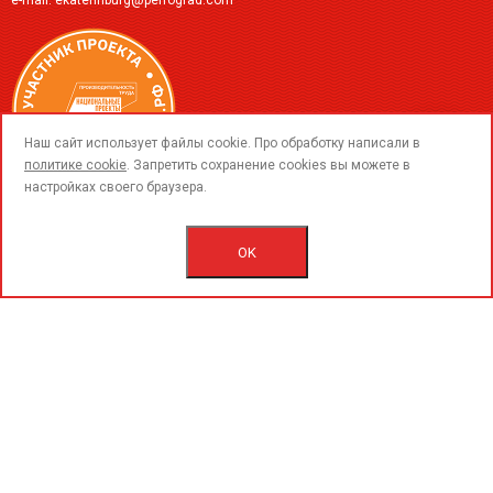
e-mail:
ekaterinburg@perfograd.com
call
Наш сайт использует файлы cookie. Про обработку написали в
политике cookie
. Запретить сохранение cookies вы можете в
настройках своего браузера.
© 2015-2026 ООО «ПерфоГрад».
Все права защищены.
OK
Пользовательское соглашение.