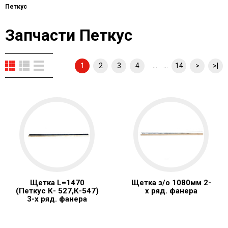
Петкус
Запчасти Петкус
... ...
1
2
3
4
14
>
>|
Щетка L=1470
Щетка з/о 1080мм 2-
(Петкус К- 527,К-547)
х ряд. фанера
3-х ряд. фанера