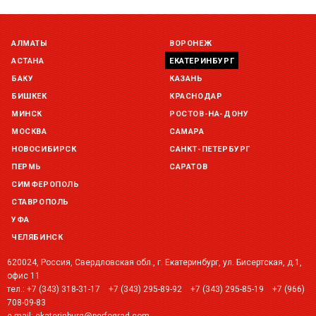
АЛМАТЫ
ВОРОНЕЖ
АСТАНА
ЕКАТЕРИНБУРГ
БАКУ
КАЗАНЬ
БИШКЕК
КРАСНОДАР
МИНСК
РОСТОВ-НА-ДОНУ
МОСКВА
САМАРА
НОВОСИБИРСК
САНКТ-ПЕТЕРБУРГ
ПЕРМЬ
САРАТОВ
СИМФЕРОПОЛЬ
СТАВРОПОЛЬ
УФА
ЧЕЛЯБИНСК
620024, Россия, Свердловская обл., г. Екатеринбург, ул. Бисертская, д.1,
офис 11
тел.:
+7 (343) 318-31-17
+7 (343) 295-89-92
+7 (343) 295-85-19
+7 (966)
708-09-83