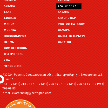
Склад Екатеринбург (г. Екатеринбург, ул. Бисертская, д.1)
остаток:
под заказ
АСТАНА
ЕКАТЕРИНБУРГ
БАКУ
КАЗАНЬ
Склад Казань (г. Казань, ул. Родины, д. 2)
БИШКЕК
КРАСНОДАР
остаток:
под заказ
МИНСК
РОСТОВ-НА-ДОНУ
МОСКВА
САМАРА
Склад Краснодар (г. Краснодар, ул. Троицкая, 137 )
остаток:
под заказ
НОВОСИБИРСК
САНКТ-ПЕТЕРБУРГ
ПЕРМЬ
САРАТОВ
Склад Уфа (г. Уфа, ул. Центральная, д. 19Б )
СИМФЕРОПОЛЬ
остаток:
под заказ
СТАВРОПОЛЬ
УФА
ЧЕЛЯБИНСК
620024, Россия, Свердловская обл., г. Екатеринбург, ул. Бисертская, д.1,
офис 11
тел.:
+7 (343) 318-31-17
+7 (343) 295-89-92
+7 (343) 295-85-19
+7 (966)
708-09-83
e-mail:
ekaterinburg@perfograd.com