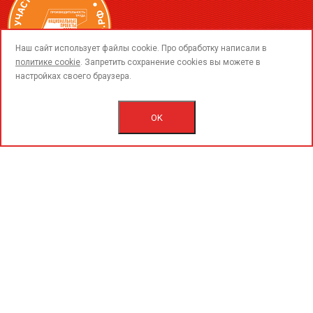
call
Наш сайт использует файлы cookie. Про обработку написали в
политике cookie
. Запретить сохранение cookies вы можете в
настройках своего браузера.
© 2015-2026 ООО «ПерфоГрад».
Все права защищены.
OK
Пользовательское соглашение.