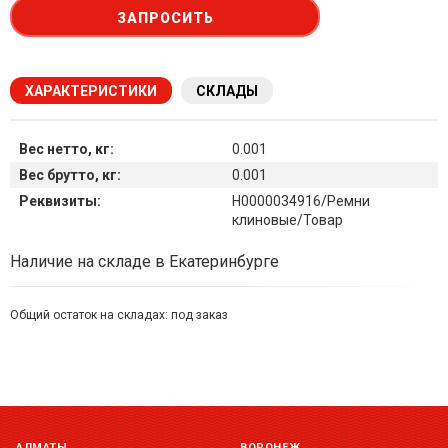
ЗАПРОСИТЬ
ХАРАКТЕРИСТИКИ
СКЛАДЫ
Вес нетто, кг:
0.001
Вес брутто, кг:
0.001
Реквизиты:
Н0000034916/Ремни
клиновые/Товар
Наличие товара на складах
Наличие на складе в Екатеринбурге
Общий остаток на складах:
под заказ
Симферополь склад (г. Симферополь, ул. Монтажная, 33а)
остаток:
под заказ
Склад ГП и товаров (г. Воронеж, ул. Красный Октябрь, 1а, )
остаток:
под заказ
АЛМАТЫ
ВОРОНЕЖ