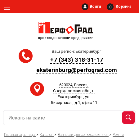
Войти
Корзина
0
Ваш регион:
Екатеринбург
+7 (343) 318-31-17
ekaterinburg@perfograd.com
620024, Россия,
Свердловская обл., г.
Екатеринбург, ул.
Бисертская, д.1, офис 11
Главная страница
Каталог
Запчасти для сельхозтехники
Ремни